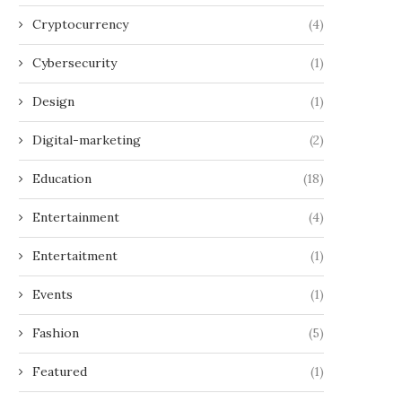
Cryptocurrency
(4)
Cybersecurity
(1)
Design
(1)
Digital-marketing
(2)
Education
(18)
Entertainment
(4)
Entertaitment
(1)
Events
(1)
Fashion
(5)
Featured
(1)