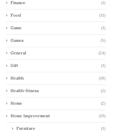
Finance
(1)
Food
(11)
Game
(1)
Games
(5)
General
(24)
Gift
(1)
Health
(18)
Health-fitness
(2)
Home
(2)
Home Improvement
(19)
Furniture
(1)